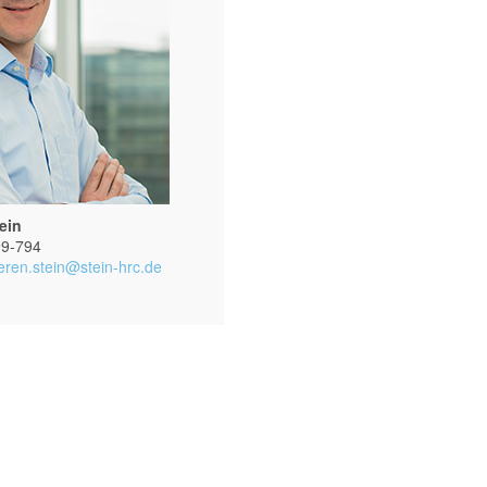
ein
99-794
eren.stein@stein-hrc.de