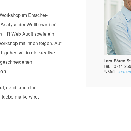
f-Workshop im Entschei­
Analyse der Wett­bewerber,
in HR Web Audit sowie ein
workshop mit Ihnen folgen. Auf
 gehen wir in die kreative
Lars-Sören St
ge­schneiderten
Tel. : 0711 25
ion
.
E-Mail:
lars-so
f, damit auch Ihr
itgebermarke wird.